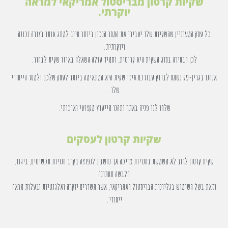
שקיות קרטון מבריסטול אמריקאי למראה
יוקרתי.
כל עסק המעוניין שהשקיות שלו יעבירו את המסר הנכון ביותר חייב למתג אותו בצורה נכונה
ויוקרתית.
לכן הבחירה בסוג השקית היא קריטית, ותמיד עולה השאלה באיזו שקית לבחור.
אנחנו בגרין-פק נשמח לבדוק עבורכם איזו שקית היא המתאימה ביותר לעסק שלכם ולמסר הייחודי
שלו.
שלחו לנו פניה באתר ותהנו מייעוץ מקצועי ואיכותי.
שקיות קרטון לעסקים
שקית קרטון לרוב לא משמשת בחנויות צריכה אך נחשבת לנפוצה בקרב חנויות תכשיטים, ביגוד,
הלבשה תחתונה
וזאת בשל השימוש בגליונות הבריסטול האמריקאי, אשר משדרים יוקרה ואלגנטיות ובעלות מראה
ייחודי.