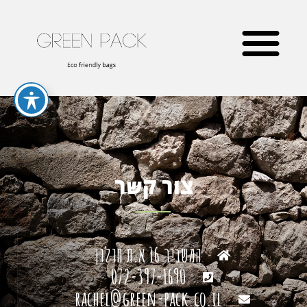
צור קשר
המשביר 16 א.ת חולון
072-397-1690
rachel@green-pack.co.il